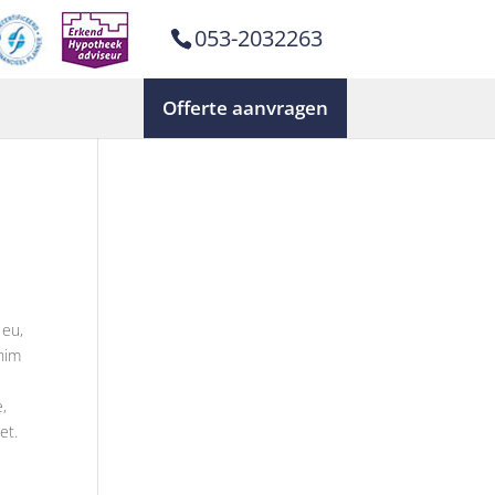
053-2032263
Offerte aanvragen
 eu,
enim
e,
et.