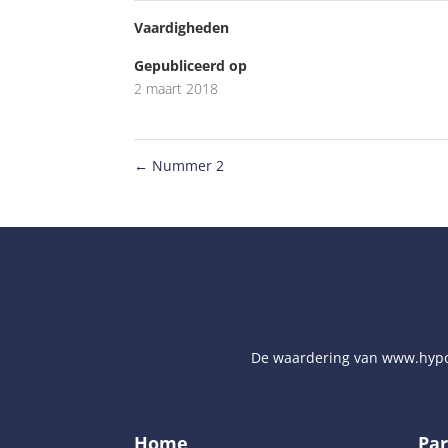
Vaardigheden
Gepubliceerd op
2 maart 2018
←
Nummer 2
De waardering van
www.hypo
Home
Par