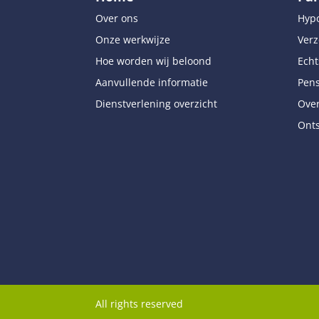
Over ons
Hyp
Onze werkwijze
Verz
Hoe worden wij beloond
Echt
Aanvullende informatie
Pen
Dienstverlening overzicht
Over
Onts
All rights reserved