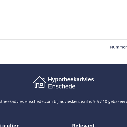
Nummer
Hypotheekadvies
Enschede
theekadvies-enschede.com
bij
advieskeuze.nl
is
9.5
/
10
gebaseer
ticulier
Relevant