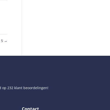
 5
→
d op
232
klant beoordelingen!
Contact