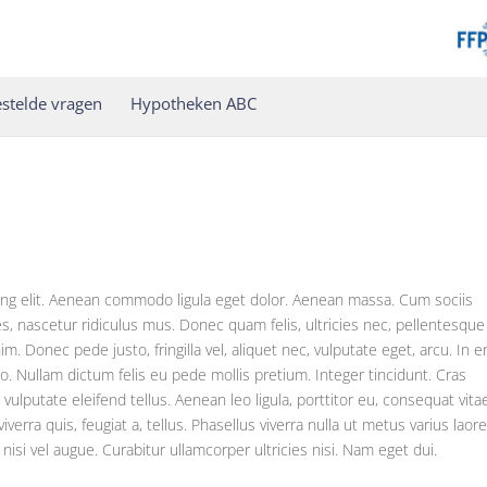
stelde vragen
Hypotheken ABC
ing elit. Aenean commodo ligula eget dolor. Aenean massa. Cum sociis
, nascetur ridiculus mus. Donec quam felis, ultricies nec, pellentesque
. Donec pede justo, fringilla vel, aliquet nec, vulputate eget, arcu. In 
sto. Nullam dictum felis eu pede mollis pretium. Integer tincidunt. Cras
putate eleifend tellus. Aenean leo ligula, porttitor eu, consequat vita
verra quis, feugiat a, tellus. Phasellus viverra nulla ut metus varius laore
isi vel augue. Curabitur ullamcorper ultricies nisi. Nam eget dui.