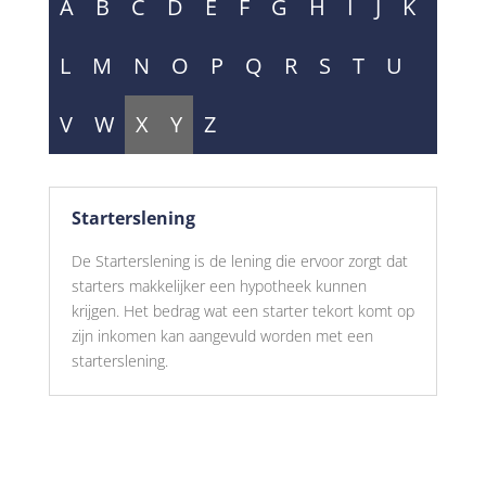
A
B
C
D
E
F
G
H
I
J
K
L
M
N
O
P
Q
R
S
T
U
V
W
X
Y
Z
Starterslening
De Starterslening is de lening die ervoor zorgt dat
starters makkelijker een hypotheek kunnen
krijgen. Het bedrag wat een starter tekort komt op
zijn inkomen kan aangevuld worden met een
starterslening.